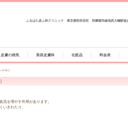
ふるはた皮ふ科クリニック 東京都世田谷区 田園都市線池尻大橋駅徒
皮膚の病気
美容皮膚科
化粧品
料金表
シジル）
）
血流を増やす作用があります。
くいきわたり、