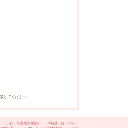
相談してください
いぼ（脂漏性角化症）
稗粒腫（はいりゅう