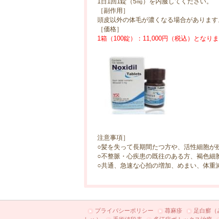
1日1回1錠（5㎎）を内服してください。
［副作用］
頭皮以外の体毛が濃くなる場合があります
［価格］
1箱（100錠）：11,000円（税込）となり
注意事項］
○髪を失って長期間たつ方や、活性細胞が
○不整脈・心疾患の既往のある方、褐色細
○共通、急速な心拍の増加、めまい、体重
プライバシーポリシー
蕁麻疹
足白癬（