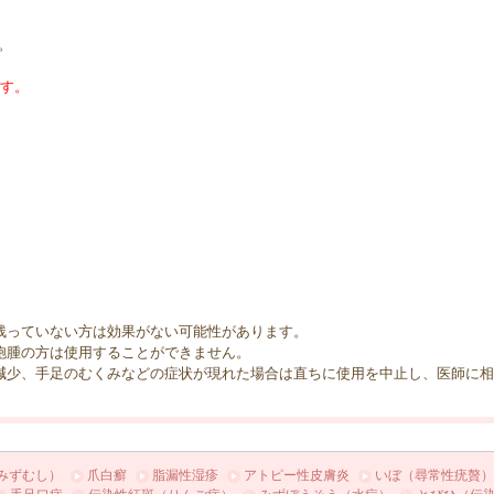
。
ます。
残っていない方は効果がない可能性があります。
胞腫の方は使用することができません。
減少、手足のむくみなどの症状が現れた場合は直ちに使用を中止し、医師に
みずむし）
爪白癬
脂漏性湿疹
アトピー性皮膚炎
いぼ（尋常性疣贅）