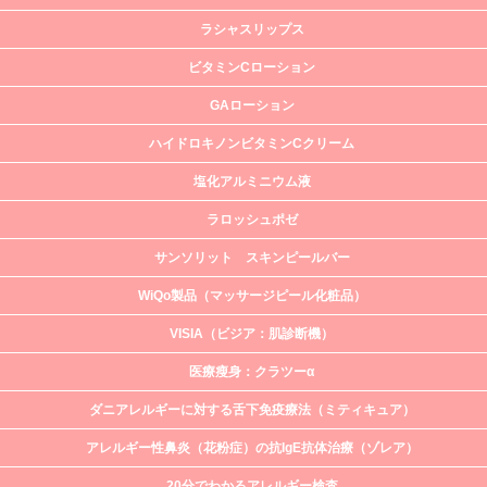
ラシャスリップス
ビタミンCローション
GAローション
ハイドロキノンビタミンCクリーム
塩化アルミニウム液
ラロッシュポゼ
サンソリット スキンピールバー
WiQo製品（マッサージピール化粧品）
VISIA（ビジア：肌診断機）
医療瘦身：クラツーα
ダニアレルギーに対する舌下免疫療法（ミティキュア）
アレルギー性鼻炎（花粉症）の抗IgE抗体治療（ゾレア）
20分でわかるアレルギー検査