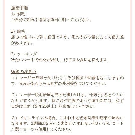
施術手順
1）剃毛
ご自分で剃れる場所は前日に剃ってください。
2）脱毛
痛みは輪ゴムで弾く程度ですが、毛の太さや量によって個人差
があります。
3）クーリング
冷たいシートで約3分冷却し、ほてりや炎症を抑えます。
術後の注意点
１）レーザー照射を受けたところは軽度の熱傷を起こしますの
で、赤みがあるうちは処方の外用薬をつけてください。
２）レーザー脱毛治療を受けた後1カ月は、日焼けするとシミに
なりやすくなります。特に顔や前腕のような露出部には、必ず
日焼け止め（SPF25以上）を塗布してください。
３）ビキニラインの場合、こすれると色素沈着や感染の原因に
なります。1週間はなるべく患部がこすれないやわらかいコット
ン製ショーツを使用してください。