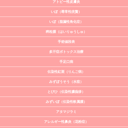
アトピー性皮膚炎
いぼ（尋常性疣贅）
いぼ（脂漏性角化症）
稗粒腫（はいりゅうしゅ）
手術値段表
多汗症ボトックス治療
手足口病
伝染性紅斑（りんご病）
みずぼうそう（水痘）
とびひ（伝染性膿痂疹）
みずいぼ（伝染性軟属腫）
アタマジラミ
アレルギー性鼻炎（花粉症）