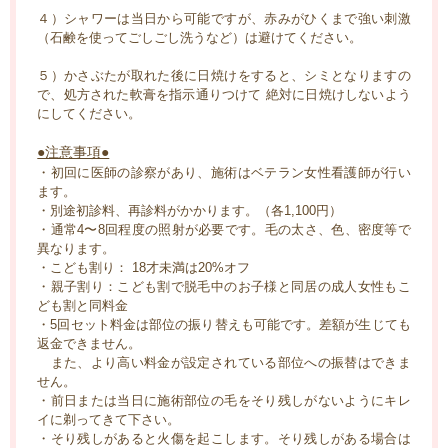
４）シャワーは当日から可能ですが、赤みがひくまで強い刺激
（石鹸を使ってごしごし洗うなど）は避けてください。
５）かさぶたが取れた後に日焼けをすると、シミとなりますの
で、処方された軟膏を指示通りつけて 絶対に日焼けしないよう
にしてください。
●注意事項●
・初回に医師の診察があり、施術はベテラン女性看護師が行い
ます。
・別途初診料、再診料がかかります。（各1,100円）
・通常4〜8回程度の照射が必要です。毛の太さ、色、密度等で
異なります。
・こども割り： 18才未満は20%オフ
・親子割り：こども割で脱毛中のお子様と同居の成人女性もこ
ども割と同料金
・5回セット料金は部位の振り替えも可能です。差額が生じても
返金できません。
また、より高い料金が設定されている部位への振替はできま
せん。
・前日または当日に施術部位の毛をそり残しがないようにキレ
イに剃ってきて下さい。
・そり残しがあると火傷を起こします。そり残しがある場合は