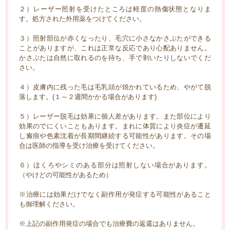
２）レーザー照射を受けたところは軽度の熱傷状態となりま
す。処方された外用薬をつけてください。
３）照射部位が赤くなったり、毛穴に小さなかさぶたができる
ことがありますが、これは正常な反応であり心配ありません。
かさぶたは自然に取れるのを待ち、手で剥いたりしないでくだ
さい。
４）皮膚内に残った毛は毛乳頭が焼かれているため、やがて脱
落します。(１～２週間かかる場合があります)
５）レーザー脱毛は効果に個人差があります。また部位により
効果のでにくいこともあります。まれに体質により炎症が遷延
し瘢痕や色素沈着が長期間継続する可能性があります。その場
合は医師の指導を受け治療を受けてください。
６）ほくろやシミのある部分は照射しない場合があります。
（やけどの可能性があるため）
※治療には効果だけでなく副作用が発症する可能性があること
も御理解ください。
※上記の副作用発症の場合でも治療費の返還はありません。