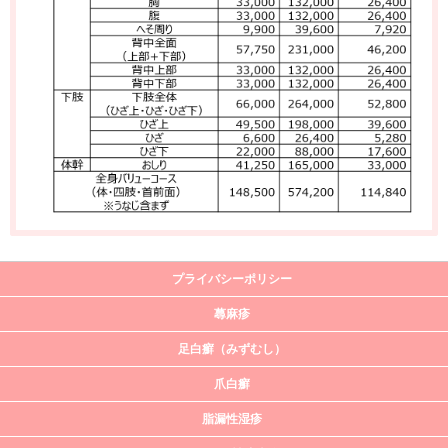
プライバシーポリシー
蕁麻疹
足白癬（みずむし）
爪白癬
脂漏性湿疹