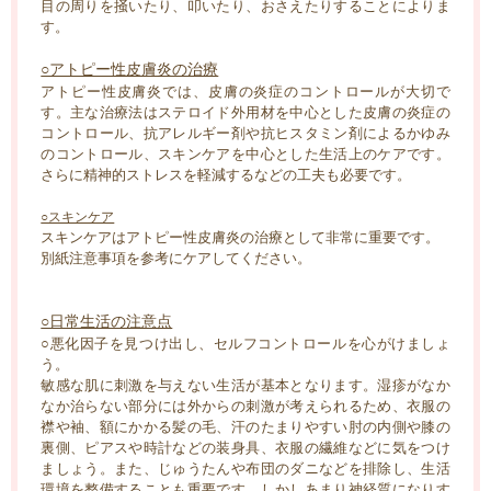
目の周りを掻いたり、叩いたり、おさえたりすることによりま
す。
○アトピー性皮膚炎の治療
アトピー性皮膚炎では、皮膚の炎症のコントロールが大切で
す。主な治療法はステロイド外用材を中心とした皮膚の炎症の
コントロール、抗アレルギー剤や抗ヒスタミン剤によるかゆみ
のコントロール、スキンケアを中心とした生活上のケアです。
さらに精神的ストレスを軽減するなどの工夫も必要です。
○スキンケア
スキンケアはアトピー性皮膚炎の治療として非常に重要です。
別紙注意事項を参考にケアしてください。
○日常生活の注意点
○悪化因子を見つけ出し、セルフコントロールを心がけましょ
う。
敏感な肌に刺激を与えない生活が基本となります。湿疹がなか
なか治らない部分には外からの刺激が考えられるため、衣服の
襟や袖、額にかかる髪の毛、汗のたまりやすい肘の内側や膝の
裏側、ピアスや時計などの装身具、衣服の繊維などに気をつけ
ましょう。また、じゅうたんや布団のダニなどを排除し、生活
環境を整備することも重要です。しかしあまり神経質になりす