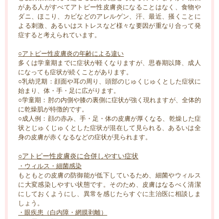
がある人がすべてアトピー性皮膚炎になることはなく、食物や
ダニ、ほこり、カビなどのアレルゲン、汗、最近、掻くことに
よる刺激、あるいはストレスなど様々な要因が重なり合って発
症すると考えられています。
○アトピー性皮膚炎の年齢による違い
多くは学童期までに症状が軽くなりますが、思春期以降、成人
になっても症状が続くことがあります。
○乳幼児期：顔面や耳の周り、頭部のじゅくじゅくとした症状に
始まり、体・手・足に広がります。
○学童期：肘の内側や膝の裏側に症状が強く現れますが、全体的
に乾燥肌が特徴的です。
○成人例：顔の赤み、手・足・体の皮膚が厚くなる、乾燥した症
状とじゅくじゅくとした症状が混在して見られる、あるいは全
身の皮膚が赤くなるなどの症状が見られます。
○アトピー性皮膚炎に合併しやすい症状
・ウィルス・細菌感染
もともとの皮膚の防御能が低下しているため、細菌やウィルス
に大変感染しやすい状態です。そのため、皮膚はなるべく清潔
にしておくようにし、異常を感じたらすぐに主治医に相談しま
しょう。
・眼疾患（白内障・網膜剥離）