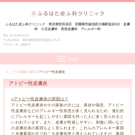
ふるはた皮ふ科クリニック 東京都世田谷区 田園都市線池尻大橋駅徒歩5分 皮膚
科 小児皮膚科 美容皮膚科 アレルギー科
TEL.03-3795-4112
〒154-0001 東京都世田谷区池尻2-37-21
アビタシオン池尻1F
トップ
›
皮膚の病気
›
アトピー性皮膚炎
アトピー性皮膚炎
○アトピー性皮膚炎の原因は？
アトピー性皮膚炎やその家族の方には、鼻炎や喘息、アトピー
性皮膚炎などのアレルギー性疾患が多く見られるため、遺伝的
にアレルギーを起こしやすい素因を持った人に多く見られると
いわれています。また、皮膚が乾燥しやすい、刺激に弱いなど
の皮膚自体の素因もよく見られます。これらのアレルギー素因
と皮膚素因が元で起こる皮膚疾患と考えられていますが、素因