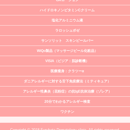
GAローション
ハイドロキノンビタミンCクリーム
塩化アルミニウム液
ラロッシュポゼ
サンソリット スキンピールバー
WiQo製品（マッサージピール化粧品）
VISIA（ビジア：肌診断機）
医療瘦身：クラツーα
ダニアレルギーに対する舌下免疫療法（ミティキュア）
アレルギー性鼻炎（花粉症）の抗IgE抗体治療（ゾレア）
20分でわかるアレルギー検査
ワクチン
Copyright © 2018.Furuhata Dematology clinic, All rights reserved.