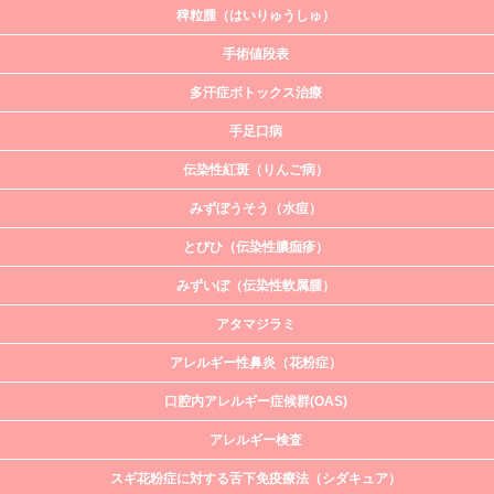
稗粒腫（はいりゅうしゅ）
手術値段表
多汗症ボトックス治療
手足口病
伝染性紅斑（りんご病）
みずぼうそう（水痘）
とびひ（伝染性膿痂疹）
みずいぼ（伝染性軟属腫）
アタマジラミ
アレルギー性鼻炎（花粉症）
口腔内アレルギー症候群(OAS)
アレルギー検査
スギ花粉症に対する舌下免疫療法（シダキュア）