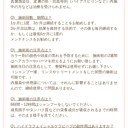
真菌感染症、皮膚の癌・抗血栓剤（バイアスピリンなど）内服
中の方などは治療を受けられません。
Q) 施術回数、期間は？
1か月に1度、3か月は継続することをお勧めします。
3か月目以降は、効果を維持する目的で、その後も毎月継続する
か、もしくは最低6か月に1度の
メンテナンスをお勧めします。
Q) 施術前の注意点は？
カラー剤の脱色や頭皮の荒れを予防するために、施術前の2週間
はヘアカラーやパーマを控えるようにお願い致します。
施術当日の注意点として、整髪料は使用せずにお越し下さい。
（シャンプー後、リンスやトリートメントをした状態の施術は
可能です。）
内服薬や外用薬については、それらに影響することはありませ
んので、継続使用して問題ありません。
Q) 施術後の注意点は？
6時間～12時間はシャンプーをしないでください。
成長因子やタンパク質などの栄養成分が吸収されるまでの時間
は、そのまま様子を見てください。
Q）ハイドラフェイシャルケラビーブの副作用はありますか？