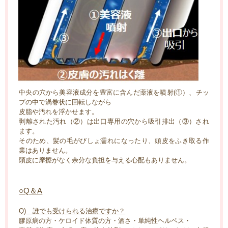
中央の穴から美容液成分を豊富に含んだ薬液を噴射(①）、チッ
プの中で渦巻状に回転しながら
皮脂や汚れを浮かせます。
剥離された汚れ（②）は出口専用の穴から吸引排出（③）され
ます。
そのため、髪の毛がびしょ濡れになったり、頭皮をふき取る作
業はありません。
頭皮に摩擦がなく余分な負担を与える心配もありません。
○Q＆A
Q) 誰でも受けられる治療ですか？
膠原病の方・ケロイド体質の方・酒さ・単純性ヘルペス・