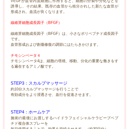
VEGFが血管内皮細胞に作用すると、細胞の分裂や分化などを
誘導し、その結果、既存の血管から枝分かれした新たな血管が
形成され、血流が良くなります。
線維芽細胞成長因子（BFGF）
線維芽細胞成長因子（BFGF）は、小さなポリペプチド成長因子
です。
血管形成および創傷修復の調節にはたらきかけます。
チモシンベータ４
チモシンベータ4は、細胞の増殖、移動、分化の重要な働きをす
る遍在するアミノ酸です。
STEP3：スカルプマッサージ
約10分スカルプマッサージを行うことで
有効成分をより浸透させ、血行を促進させます。
STEP4：ホームケア
施術の最後にお渡しするハイドラフェイシャルケラビーブペプ
チド複合体スプレーを
毎日使用することで、効果を持続させます。（約30日分）