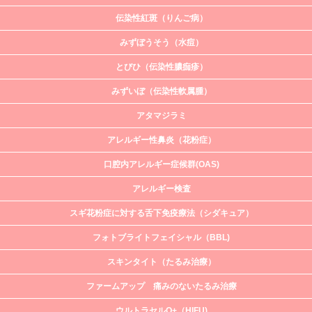
伝染性紅斑（りんご病）
みずぼうそう（水痘）
とびひ（伝染性膿痂疹）
みずいぼ（伝染性軟属腫）
アタマジラミ
アレルギー性鼻炎（花粉症）
口腔内アレルギー症候群(OAS)
アレルギー検査
スギ花粉症に対する舌下免疫療法（シダキュア）
フォトブライトフェイシャル（BBL)
スキンタイト（たるみ治療）
ファームアップ 痛みのないたるみ治療
ウルトラセルQ+（HIFU)