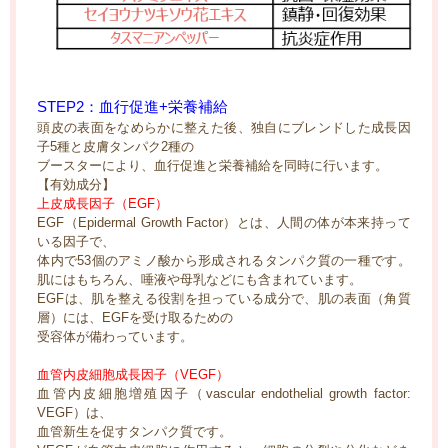
STEP2：血行促進+栄養補給
頭皮の表面をなめらかに整えた後、独自にブレンドした成長因
子5種と皮膚タンパク2種の
ブースターにより、血行促進と栄養補給を同時に行います。
【有効成分】
上皮成長因子（EGF）
EGF（Epidermal Growth Factor）とは、人間の体が本来持って
いる因子で、
体内で53個のアミノ酸から形成されるタンパク質の一種です。
肌にはもちろん、唾液や母乳などにも含まれています。
EGFは、肌を整える役割を担っている成分で、肌の表面（角質
層）には、EGFを受け取るための
受容体が備わっています。
血管内皮細胞成長因子（VEGF）
血管内皮細胞増殖因子（vascular endothelial growth factor:
VEGF）は、
血管新生を促すタンパク質です。