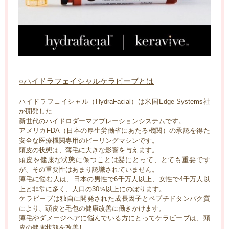
○ハイドラフェイシャルケラビーブとは
ハイドラフェイシャル（HydraFacial）は米国Edge Systems社
が開発した
新世代のハイドロダーマアブレーションシステムです。
アメリカFDA（日本の厚生労働省にあたる機関）の承認を得た
安全な医療機関専用のピーリングマシンです。
頭皮の状態は、薄毛に大きな影響を与えます。
頭皮を健康な状態に保つことは髪にとって、とても重要です
が、その重要性はあまり認識されていません。
薄毛に悩む人は、日本の男性で6千万人以上、女性で4千万人以
上と非常に多く、人口の30％以上にのぼります。
ケラビーブは独自に開発された成長因子とペプチドタンパク質
により、頭皮と毛包の健康改善に働きかけます。
薄毛やダメージヘアに悩んでいる方にとってケラビーブは、頭
皮の健康状態を改善し、