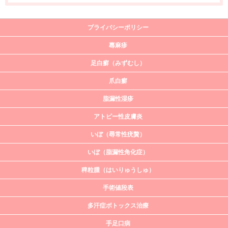
プライバシーポリシー
蕁麻疹
足白癬（みずむし）
爪白癬
脂漏性湿疹
アトピー性皮膚炎
いぼ（尋常性疣贅）
いぼ（脂漏性角化症）
稗粒腫（はいりゅうしゅ）
手術値段表
多汗症ボトックス治療
手足口病