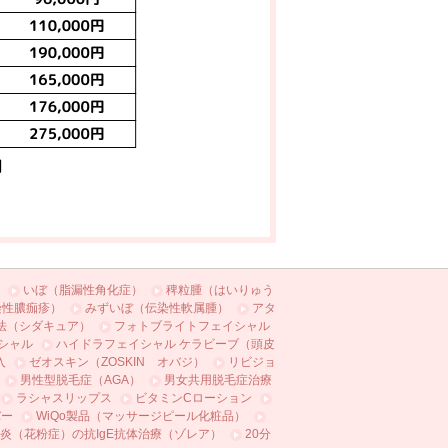
いぼ（脂漏性角化症）
稗粒腫（はいりゅう
染性膿痂疹）
みずいぼ（伝染性軟属腫）
アタ
法（シダキュア）
フォトブライトフェイシャル
シャル
ハイドラフェイシャル ケラビーブ（頭皮
入
ゼオスキン（ZOSKIN オバジ）
リビジョ
男性型脱毛症（AGA）
男女共用脱毛症治療
ラシャスリップス
ビタミンCローション
バー
WiQo製品（マッサージピール化粧品）
炎（花粉症）の抗IgE抗体治療（ゾレア）
20分