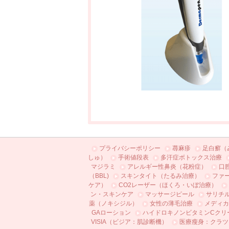
プライバシーポリシー
蕁麻疹
足白癬（
しゅ）
手術値段表
多汗症ボトックス治療
マジラミ
アレルギー性鼻炎（花粉症）
口
（BBL)
スキンタイト（たるみ治療）
ファ
ケア）
CO2レーザー（ほくろ・いぼ治療）
ン・スキンケア
マッサージピール
サリチ
薬（ノキシジル）
女性の薄毛治療
メディカ
GAローション
ハイドロキノンビタミンCクリ
VISIA（ビジア：肌診断機）
医療瘦身：クラツ