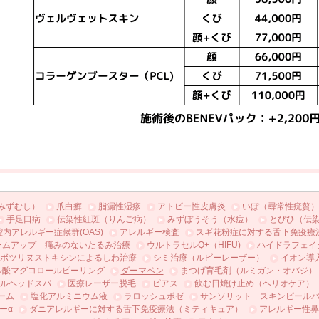
みずむし）
爪白癬
脂漏性湿疹
アトピー性皮膚炎
いぼ（尋常性疣贅）
手足口病
伝染性紅斑（りんご病）
みずぼうそう（水痘）
とびひ（伝
腔内アレルギー症候群(OAS)
アレルギー検査
スギ花粉症に対する舌下免疫療
ームアップ 痛みのないたるみ治療
ウルトラセルQ+（HIFU)
ハイドラフェイ
ボツリヌストキシンによるしわ治療
シミ治療（ルビーレーザー）
イオン導
ル酸マグコロールピーリング
ダーマペン
まつげ育毛剤（ルミガン・オバジ）
ルヘッドスパ
医療レーザー脱毛
ピアス
飲む日焼け止め（ヘリオケア）
ーム
塩化アルミニウム液
ラロッシュポゼ
サンソリット スキンピール
ーα
ダニアレルギーに対する舌下免疫療法（ミティキュア）
アレルギー性鼻