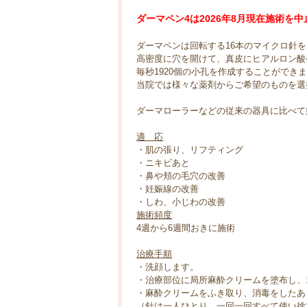
ダーマペン4は2026年8月現在施術を
ダーマペンは回転する16本のマイクロ針
高密度に穴を開けて、真皮にヒアルロン酸
毎秒1920個の小孔を作成することがで
当院では様々な薬剤からご希望のものを選
ダーマローラーなどの従来の器具に比べて
適 応
・肌の張り、リフティング
・ニキビあと
・鼻や頬の毛穴の改善
・妊娠線の改善
・しわ、小じわの改善
施術頻度
4週から6週間おきに施術
治療手順
・洗顔します。
・治療部位に局所麻酔クリームを塗布し、
・麻酔クリームをふき取り、消毒をしたあ
（針は一人ひとり、一回一回すべて使い捨