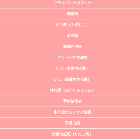
プライバシーポリシー
蕁麻疹
足白癬（みずむし）
爪白癬
脂漏性湿疹
アトピー性皮膚炎
いぼ（尋常性疣贅）
いぼ（脂漏性角化症）
稗粒腫（はいりゅうしゅ）
手術値段表
多汗症ボトックス治療
手足口病
伝染性紅斑（りんご病）