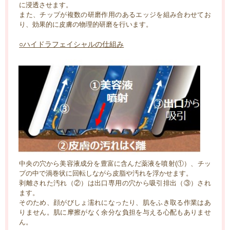
に浸透させます。
また、チップが複数の研磨作用のあるエッジを組み合わせてお
り、効果的に皮膚の物理的研磨を行います。
○ハイドラフェイシャルの仕組み
中央の穴から美容液成分を豊富に含んだ薬液を噴射(①）、チッ
プの中で渦巻状に回転しながら皮脂や汚れを浮かせます。
剥離された汚れ（②）は出口専用の穴から吸引排出（③）され
ます。
そのため、顔がびしょ濡れになったり、肌をふき取る作業はあ
りません。肌に摩擦がなく余分な負担を与える心配もありませ
ん。